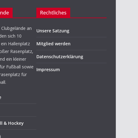
ände
Rechtliches
 Clubgelände an
Unsere Satzung
den sich 10
ein Hallenplatz
Mitglied werden
roßer Rasenplatz,
Datenschutzerklärung
nd ein kleiner
für Fußball sowie
Impressum
rasenplatz für
ll.
e
ll & Hockey
s