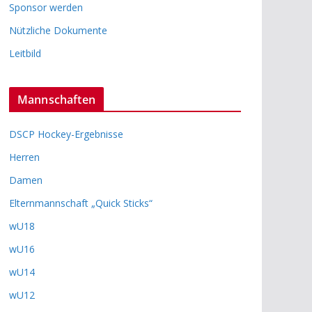
Sponsor werden
Nützliche Dokumente
Leitbild
Mannschaften
DSCP Hockey-Ergebnisse
Herren
Damen
Elternmannschaft „Quick Sticks“
wU18
wU16
wU14
wU12