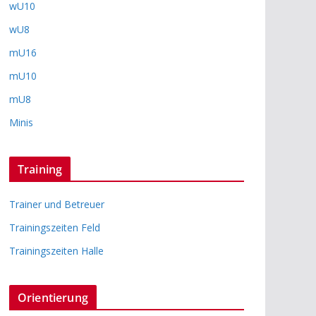
wU10
wU8
mU16
mU10
mU8
Minis
Training
Trainer und Betreuer
Trainingszeiten Feld
Trainingszeiten Halle
Orientierung