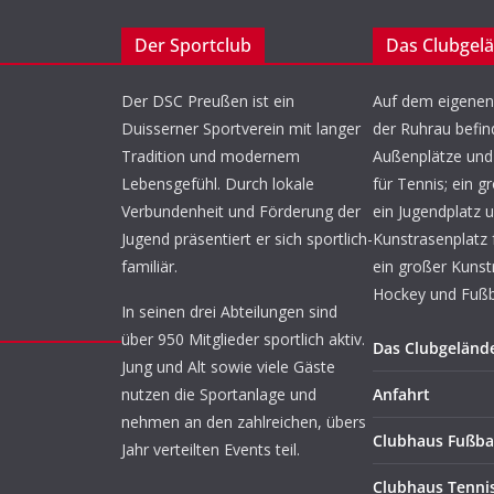
Der Sportclub
Das Clubgel
Der DSC Preußen ist ein
Auf dem eigenen
Duisserner Sportverein mit langer
der Ruhrau befin
Tradition und modernem
Außenplätze und 
Lebensgefühl. Durch lokale
für Tennis; ein g
Verbundenheit und Förderung der
ein Jugendplatz u
Jugend präsentiert er sich sportlich-
Kunstrasenplatz 
familiär.
ein großer Kunst
Hockey und Fußba
In seinen drei Abteilungen sind
über 950 Mitglieder sportlich aktiv.
Das Clubgeländ
Jung und Alt sowie viele Gäste
nutzen die Sportanlage und
Anfahrt
nehmen an den zahlreichen, übers
Clubhaus Fußba
Jahr verteilten Events teil.
Clubhaus Tenni