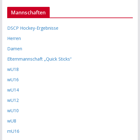
Mannschaften
DSCP Hockey-Ergebnisse
Herren
Damen
Elternmannschaft „Quick Sticks“
wU18
wU16
wU14
wU12
wU10
wU8
mU16