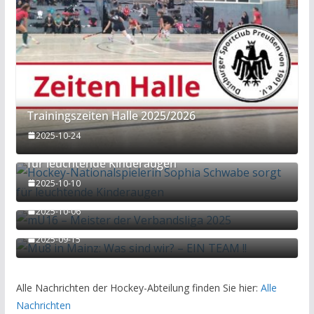
Trainingszeiten Halle 2025/2026
2025-10-24
Hockey-Nationalspielerin Sophia Schwabe sorgt
für leuchtende Kinderaugen
2025-10-10
mU16 – Meister der Verbandsliga 2025
2025-10-06
Mu8 in Mainz: Was sind wir? – EIN TEAM !!
2025-09-15
Alle Nachrichten der Hockey-Abteilung finden Sie hier:
Alle
Nachrichten