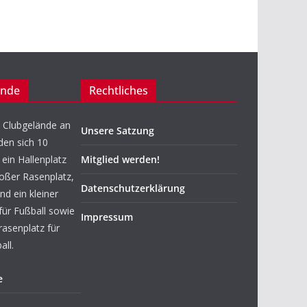
ände
Rechtliches
 Clubgelände an
Unsere Satzung
den sich 10
ein Hallenplatz
Mitglied werden!
roßer Rasenplatz,
Datenschutzerklärung
nd ein kleiner
für Fußball sowie
Impressum
rasenplatz für
ll.
e