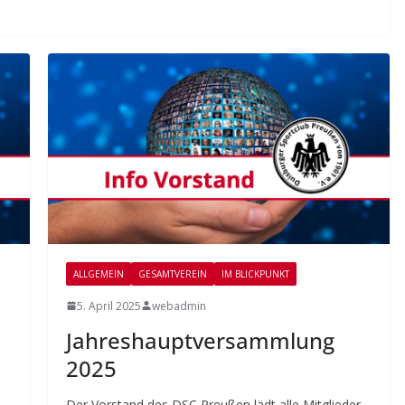
ALLGEMEIN
GESAMTVEREIN
IM BLICKPUNKT
5. April 2025
webadmin
Jahreshauptversammlung
2025
Der Vorstand des DSC Preußen lädt alle Mitglieder