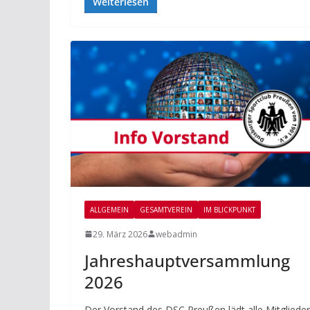
Weiterlesen
ALLGEMEIN
GESAMTVEREIN
IM BLICKPUNKT
29. März 2026
webadmin
Jahreshauptversammlung
2026
Der Vorstand des DSC Preußen lädt alle Mitglieder