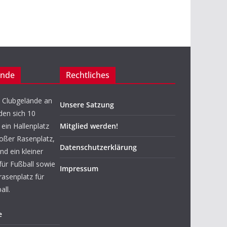
ände
Rechtliches
 Clubgelände an
Unsere Satzung
den sich 10
ein Hallenplatz
Mitglied werden!
roßer Rasenplatz,
Datenschutzerklärung
nd ein kleiner
für Fußball sowie
Impressum
rasenplatz für
ll.
e