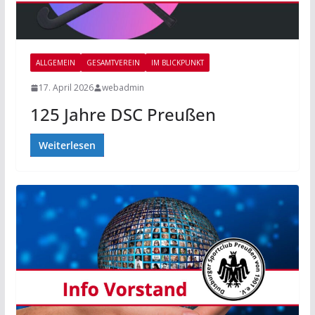
ALLGEMEIN
GESAMTVEREIN
IM BLICKPUNKT
17. April 2026
webadmin
125 Jahre DSC Preußen
Weiterlesen