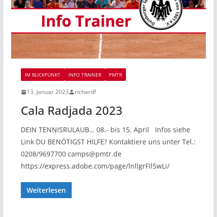
IM BLICKPUNKT
INFO TRAINER
PMTR
13. Januar 2023
richardf
Cala Radjada 2023
DEIN TENNISRULAUB… 08.- bis 15. April Infos siehe
Link DU BENÖTIGST HILFE? Kontaktiere uns unter Tel.:
0208/9697700 camps@pmtr.de
https://express.adobe.com/page/lnllgrFIl5wLi/
Weiterlesen