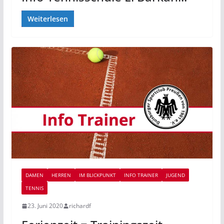
Weiterlesen
DAMEN
HERREN
IM BLICKPUNKT
INFO TRAINER
JUGEND
TENNIS
23. Juni 2020
richardf