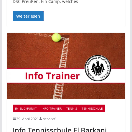
DSC Preußen. Ein Camp, welches
Weiterlesen
IM BLICKPUNKT
INFO TRAINER
TENNIS
TENNISSCHULE
29. April 2021
richardf
Info Tennisschule El Barkani..