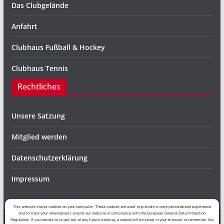
Das Clubgelände
Anfahrt
Clubhaus Fußball & Hockey
Clubhaus Tennis
Rechtliches
Unsere Satzung
Mitglied werden
Datenschutzerklärung
Impressum
This website stores cookies on your computer. These cookies are used to provide a more personalized experience
and to track your whereabouts around our website in compliance with the European General Data Protection
Regulation. If you decide to to opt-out of any future tracking, a cookie will be setup in your browser to remember this