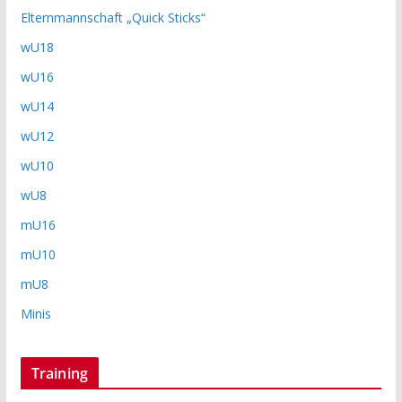
Elternmannschaft „Quick Sticks“
wU18
wU16
wU14
wU12
wU10
wU8
mU16
mU10
mU8
Minis
Training