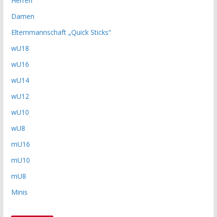
Herren
Damen
Elternmannschaft „Quick Sticks“
wU18
wU16
wU14
wU12
wU10
wU8
mU16
mU10
mU8
Minis