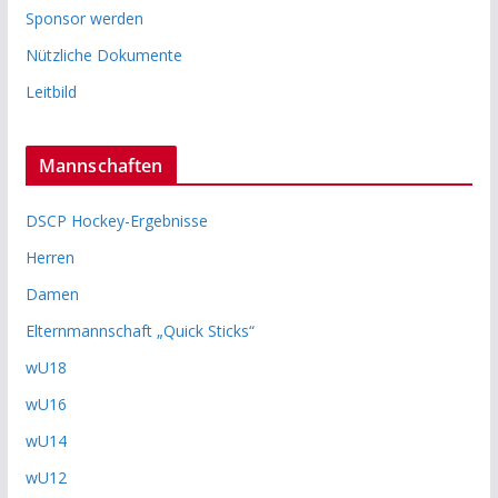
Sponsor werden
Nützliche Dokumente
Leitbild
Mannschaften
DSCP Hockey-Ergebnisse
Herren
Damen
Elternmannschaft „Quick Sticks“
wU18
wU16
wU14
wU12