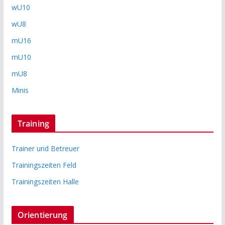
wU10
wU8
mU16
mU10
mU8
Minis
Training
Trainer und Betreuer
Trainingszeiten Feld
Trainingszeiten Halle
Orientierung