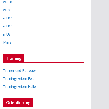
wU10
wU8
mU16
mU10
mU8
Minis
Training
Trainer und Betreuer
Trainingszeiten Feld
Trainingszeiten Halle
Orientierung