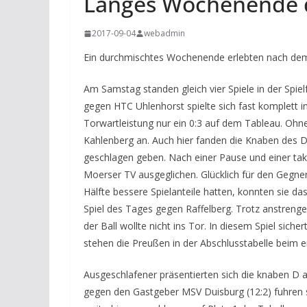
Langes Wochenende 
2017-09-04
webadmin
Ein durchmischtes Wochenende erlebten nach dem
Am Samstag standen gleich vier Spiele in der Spiel
gegen HTC Uhlenhorst spielte sich fast komplett 
Torwartleistung nur ein 0:3 auf dem Tableau. Ohn
Kahlenberg an. Auch hier fanden die Knaben des D
geschlagen geben. Nach einer Pause und einer tak
Moerser TV ausgeglichen. Glücklich für den Gegne
Hälfte bessere Spielanteile hatten, konnten sie da
Spiel des Tages gegen Raffelberg. Trotz anstrengen
der Ball wollte nicht ins Tor. In diesem Spiel sic
stehen die Preußen in der Abschlusstabelle beim er
Ausgeschlafener präsentierten sich die knaben D 
gegen den Gastgeber MSV Duisburg (12:2) fuhren si