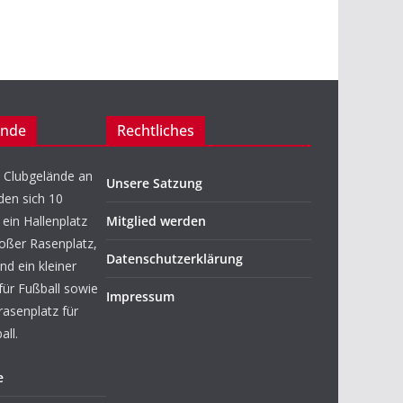
ände
Rechtliches
 Clubgelände an
Unsere Satzung
den sich 10
ein Hallenplatz
Mitglied werden
roßer Rasenplatz,
Datenschutzerklärung
nd ein kleiner
für Fußball sowie
Impressum
rasenplatz für
ll.
e