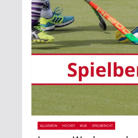
ALLGEMEIN
HOCKEY
MU8
SPIELBERICHT