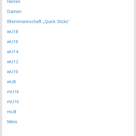
Herren
Damen
Elternmannschaft „Quick Sticks“
wU18
wU16
wU14
wU12
wU10
wU8
mU16
mU10
mU8
Minis