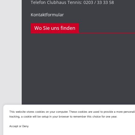
Telefon Clubhaus Tennis: 0203 / 33 33 58
Kontaktformular
Wo Sie uns finden
This website stores cookies on your computer. These cookies are used to provide a more personaliz
tracking, a cookie will be setup in your browser to remember this choice for one year.
Copyright © 2026
Duisburger Sportclub Preußen vo
Accept or Deny
Theme:
ColorMag
von ThemeGrill. Präsentiert von
W