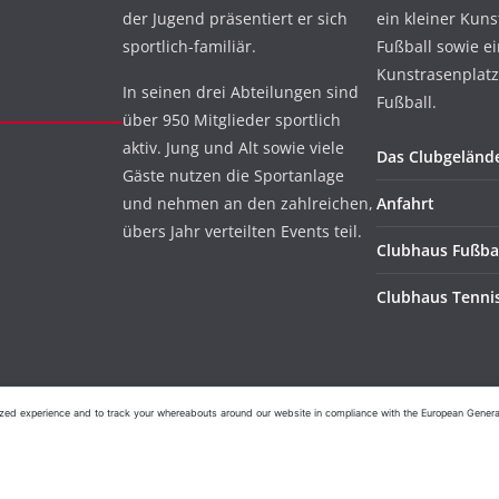
der Jugend präsentiert er sich
ein kleiner Kuns
sportlich-familiär.
Fußball sowie e
Kunstrasenplatz
In seinen drei Abteilungen sind
Fußball.
über 950 Mitglieder sportlich
aktiv. Jung und Alt sowie viele
Das Clubgeländ
Gäste nutzen die Sportanlage
und nehmen an den zahlreichen,
Anfahrt
übers Jahr verteilten Events teil.
Clubhaus Fußba
Clubhaus Tenni
ed experience and to track your whereabouts around our website in compliance with the European General D
n 1901 e.V.
. Alle Rechte vorbehalten.
ordPress
.