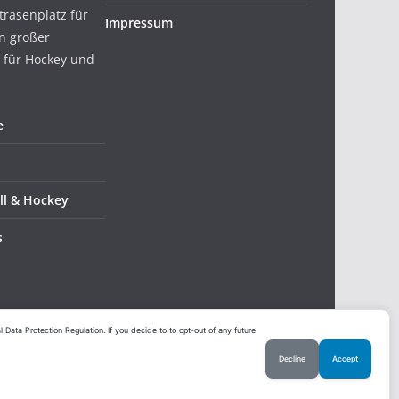
trasenplatz für
Impressum
in großer
 für Hockey und
e
ll & Hockey
s
ata Protection Regulation. If you decide to to opt-out of any future
Decline
Accept