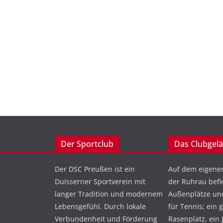
Der Sportclub
Das Clubgel
Der DSC Preußen ist ein
Auf dem eigene
Duisserner Sportverein mit
der Ruhrau befi
langer Tradition und modernem
Außenplätze und
Lebensgefühl. Durch lokale
für Tennis; ein 
Verbundenheit und Förderung
Rasenplatz, ein