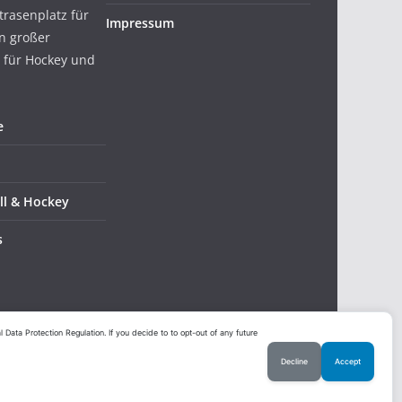
trasenplatz für
Impressum
in großer
 für Hockey und
e
ll & Hockey
s
ata Protection Regulation. If you decide to to opt-out of any future
Decline
Accept