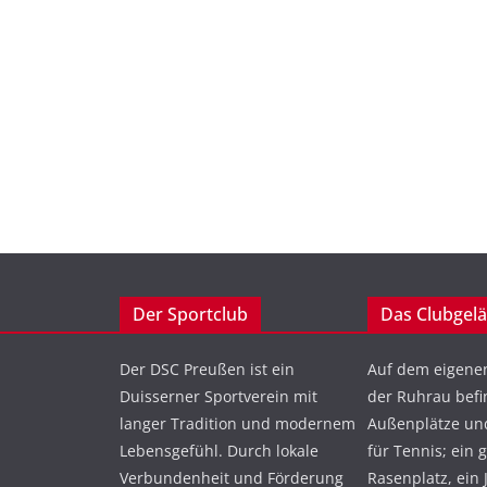
Der Sportclub
Das Clubgel
Der DSC Preußen ist ein
Auf dem eigene
Duisserner Sportverein mit
der Ruhrau befi
langer Tradition und modernem
Außenplätze und
Lebensgefühl. Durch lokale
für Tennis; ein 
Verbundenheit und Förderung
Rasenplatz, ein