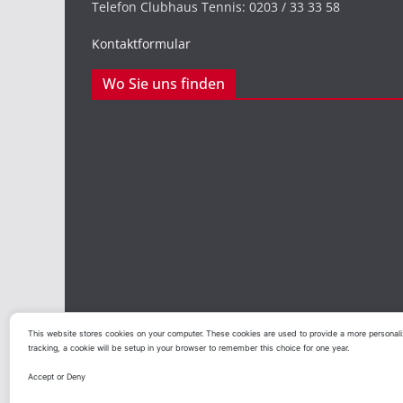
Telefon Clubhaus Tennis: 0203 / 33 33 58
Kontaktformular
Wo Sie uns finden
This website stores cookies on your computer. These cookies are used to provide a more personaliz
tracking, a cookie will be setup in your browser to remember this choice for one year.
Copyright © 2026
Duisburger Sportclub Preußen vo
Accept or Deny
Theme:
ColorMag
von ThemeGrill. Präsentiert von
W