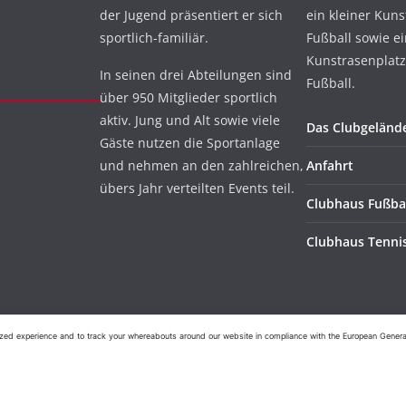
der Jugend präsentiert er sich
ein kleiner Kuns
sportlich-familiär.
Fußball sowie e
Kunstrasenplatz
In seinen drei Abteilungen sind
Fußball.
über 950 Mitglieder sportlich
aktiv. Jung und Alt sowie viele
Das Clubgeländ
Gäste nutzen die Sportanlage
und nehmen an den zahlreichen,
Anfahrt
übers Jahr verteilten Events teil.
Clubhaus Fußba
Clubhaus Tenni
ed experience and to track your whereabouts around our website in compliance with the European General D
n 1901 e.V.
. Alle Rechte vorbehalten.
ordPress
.