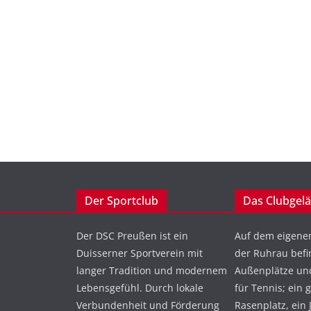
Der Sportclub
Das Clubgel
Der DSC Preußen ist ein
Auf dem eigene
Duisserner Sportverein mit
der Ruhrau befi
langer Tradition und modernem
Außenplätze und
Lebensgefühl. Durch lokale
für Tennis; ein 
Verbundenheit und Förderung
Rasenplatz, ein