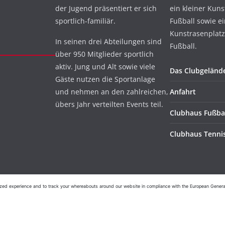
der Jugend präsentiert er sich
ein kleiner Kuns
sportlich-familiär.
Fußball sowie e
Kunstrasenplatz
In seinen drei Abteilungen sind
Fußball.
über 950 Mitglieder sportlich
aktiv. Jung und Alt sowie viele
Das Clubgeländ
Gäste nutzen die Sportanlage
und nehmen an den zahlreichen,
Anfahrt
übers Jahr verteilten Events teil.
Clubhaus Fußba
Clubhaus Tenni
ed experience and to track your whereabouts around our website in compliance with the European General D
n 1901 e.V.
. Alle Rechte vorbehalten.
ordPress
.