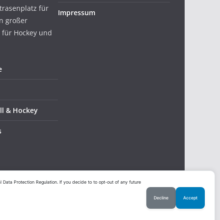
trasenplatz für
Impressum
in großer
 für Hockey und
e
ll & Hockey
s
ata Protection Regulation. If you decide to to opt-out of any future
Decline
Accept