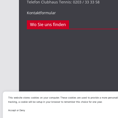
Telefon Clubhaus Tennis: 0203 / 33 33 58
Kontaktformular
Wo Sie uns finden
This website stores cookies on your computer. These cookies are used to provide a more personaliz
tracking, a cookie will be setup in your browser to remember this choice for one year.
Copyright © 2026
Duisburger Sportclub Preußen vo
Accept or Deny
Theme:
ColorMag
von ThemeGrill. Präsentiert von
W